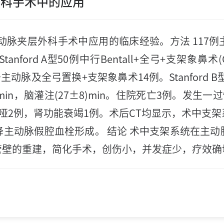
外科手术中的应用
动脉夹层外科手术中应用的临床经验。方法 117
ford A型50例中行Bentall+全弓+支架象鼻术
升主动脉及全弓置换+支架象鼻术14例。Stanford
±23)min，脑灌注(27±8)min。住院死亡3例。
哑2例，肾功能衰竭1例。术后CT均显示，术中支
主动脉假腔血栓形成。 结论 术中支架系统在主
管壁的重建，简化手术，创伤小，并发症少，疗效确