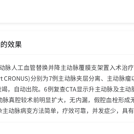
变的效果
动脉人工血管替换并降主动脉覆膜支架置入术治疗复
oPort CRONUS)分别为7例主动脉夹层分离、主
衰竭，自动出院。6例复查CTA显示升主动脉及主
脉真腔较术前明显扩大，无内漏，假腔血栓形成无
杂主动脉病变方法简单，疗效可靠，并发症少，具