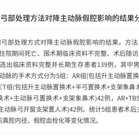
夹层不同弓部处理方法对降主动脉假腔影响的结果
部处理方式对降主动脉假腔影响的结果。方法 201
例，排除住院期间死亡、围术期临床资料不完整、术后随访资
临床资料完整并长期生存患者139例，其中男108
弓及降主动脉的手术方式分为5组：AR组(包括升主动脉
+SET组(包括升主动脉置换术+半弓置换术+支架象
脉置换术+主动脉弓置换术+支架象鼻术)42例，AR+
换术+主动脉弓开窗支架置人术)42例。统计5组患者
的真腔内径、假腔血栓化等变化情况。