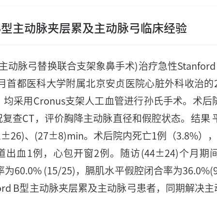
d B型主动脉夹层累及主动脉弓临床经验
主动脉弓替换联合支架象鼻手术)治疗急性Stanfor
12月首都医科大学附属北京安贞医院心脏外科收治的26
均采用Cronus支架人工血管进行孙氏手术。术后
复查CT，评价胸降主动脉直径和假腔状态。结果 
1±26)、(27±8)min。术后院内死亡1例（3.8
血1例，心包开窗2例。随访(44±24)个月期间
60.0% (15/25)，膈肌水平假腔闭合率为36.0%
tanford B型主动脉夹层累及主动脉弓患者，同期