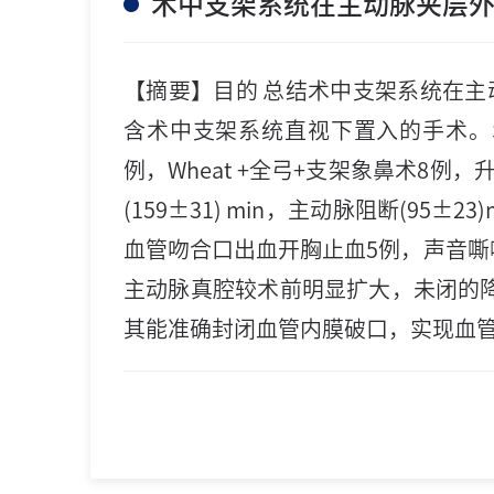
术中支架系统在主动脉夹层
【摘要】目的 总结术中支架系统在主
含术中支架系统直视下置入的手术。Stan
例，Wheat +全弓+支架象鼻术8例，
(159±31) min，主动脉阻断(95
血管吻合口出血开胸止血5例，声音嘶
主动脉真腔较术前明显扩大，未闭的降
其能准确封闭血管内膜破口，实现血