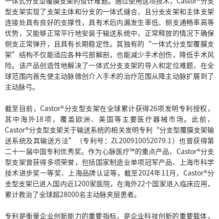
一体式分支型覆膜支架的设计难题。通过使用这项技术，Castor®分支
型支架实现了支架主体和分支的一体式缝合，且分支支架和主体支架
连接处具有良好的支撑性，具有术后内漏发生率低、侧支通畅率高等
优势，又能够正常平行地安装于输送系统中，正常释放的情况下确保
侧支正常弹开，且具有长期稳定性。其独有的“一体式分支型覆膜支
架”结构不仅能适应各种弓部解剖，也能减少手术创伤，降低手术风
险。该产品创造性地解决了一体式分支支架的导入和定位难题，在全
球范围内首先使主动脉微创介入手术的治疗范围从降主动脉扩展到了
主动脉弓。
截至目前，Castor®分支型支架在全球累计获得26项发明专利授权，
其中海外18项，覆盖欧洲、美国等主要医疗器械市场。此前，
Castor®分支型支架关于输送系统的相关发明专利“分支型覆膜支架输
送系统及其输送方法”（专利号：ZL200910052079.1）也曾获得第
二十一届中国专利优秀奖。作为心脉医疗™的重点产品，Castor®分支
型支架曾获得多项荣誉，包括国家制造业单项冠军产品、上海市科学
技术进步奖一等奖、上海品牌认证等。截至2024年11月，Castor®分
支型支架已进入国内近1200家医院，在海外22个国家进入临床应用，
累计救治了全球超28000名主动脉夹层患者。
专利是衡量企业创新能力的重要指标，是企业科技创新的重要载体，