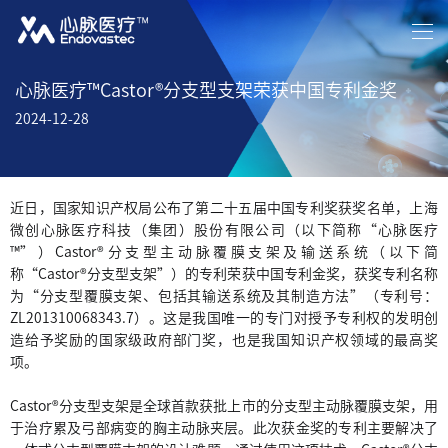
首页
关于我们
新闻资讯
中文
/
EN
产品介绍
患者关怀
投资者关系
招贤纳士
联系我们
心脉医疗™Castor®分支型支架荣获中国专利金奖
2024-12-28
近日，国家知识产权局公布了第二十五届中国专利奖获奖名单，上海
微创心脉医疗科技（集团）股份有限公司（以下简称“心脉医疗
™”）Castor®分支型主动脉覆膜支架及输送系统（以下简
称“Castor®分支型支架”）的专利荣获中国专利金奖，获奖专利名称
为“分支型覆膜支架、包括其输送系统及其制造方法”（专利号：
ZL201310068343.7）。这是我国唯一的专门对授予专利权的发明创
造给予奖励的国家级政府部门奖，也是我国知识产权领域的最高奖
项。
Castor®分支型支架是全球首款获批上市的分支型主动脉覆膜支架，用
于治疗累及弓部病变的胸主动脉夹层。此次获金奖的专利主要解决了