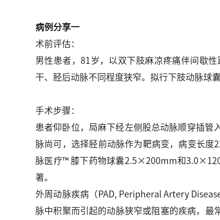
病例分享一
术前评估：
男性患者，81岁，以双下肢麻凉疼痛伴间歇
干、胫后动脉不同程度狭窄。拟行下肢动脉球
手术步骤：
患者仰卧位，局麻下经左侧股总动脉顺穿插管入
脉尚可，选择胫前动脉作为靶病变，病变长度22
脉医疗™ 膝下药物球囊2.5×200mm和3
著。
外周动脉疾病（PAD, Peripheral Ar
脉中积聚而引起的动脉狭窄或阻塞的疾病，最