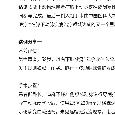
估该款膝下药物球囊治疗膝下动脉狭窄或闭塞
同参与完成。最后一例入组手术由中国医科大
医疗™在膝下动脉疾病治疗领域达成的又一个里
病例分享一
术前评估：
男性患者，58岁，以右下肢酸痛1年余收住入
发不规则狭窄、闭塞。拟行下肢动脉球囊扩张
手术步骤：
患者仰卧位，局麻下经左侧股总动脉逆行穿刺插管
胫前动脉闭塞段后，使用2.5×220mm规格裸
示靶病变血流通畅，未见远端无复流现象，患