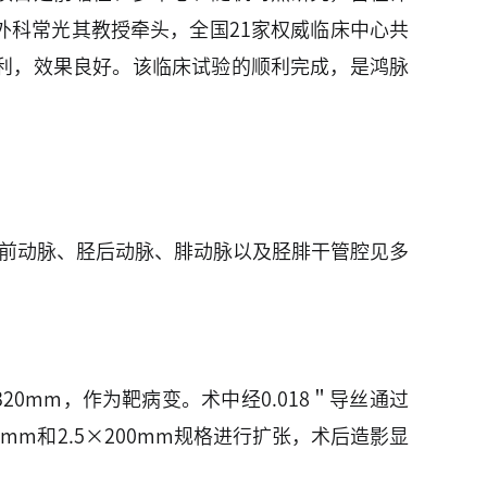
科常光其教授牵头，全国21家权威临床中心共
利，效果良好。该临床试验的顺利完成，是鸿脉
胫前动脉、胫后动脉、腓动脉以及胫腓干管腔见多
0mm，作为靶病变。术中经0.018＂导丝通过
mm和2.5×200mm规格进行扩张，术后造影显