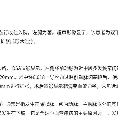
性跛行收住入院，左腿为著。超声影像显示，该患者为双
囊扩张成形术治疗。
路， DSA造影显示，左侧胫前动脉为近中段多发狭窄
0mm。术中经0.018＂导丝通过胫前动脉闭塞段后，使用
.0×120mm进行扩张，术后造影显示靶病变血流通畅，未
tery Disease）通常是指发生在除冠脉、颅内动脉、主动
常发生在下肢。它是全球心血管疾病的主要原因之一，发