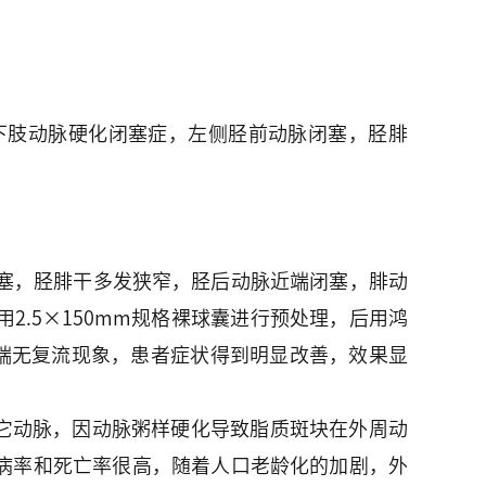
下肢动脉硬化闭塞症，左侧胫前动脉闭塞，胫腓
闭塞，胫腓干多发狭窄，胫后动脉近端闭塞，腓动
2.5×150mm规格裸球囊进行预处理，后用鸿
见远端无复流现象，患者症状得到明显改善，效果显
脉以外的其它动脉，因动脉粥样硬化导致脂质斑块在外周动
病率和死亡率很高，随着人口老龄化的加剧，外