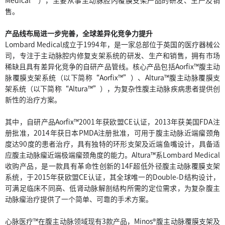
Medical”），主要从事主动脉腔内覆膜支架产品的研发、生产及销
售。
产品线布局进一步完善，全球差异化竞争力提升
Lombard Medical成立于1994年，是一家总部位于英国的医疗器械公
司，专注于主动脉腔内修复支架系统的研发、生产和销售，拥有市场
稀缺且具有差异化竞争的自研产品管线。核心产品包括Aorfix™腹主动
脉覆膜支架系统（以下简称“Aorfix™”）、Altura™腹主动脉覆膜支
架系统（以下简称“Altura™”），为复杂性腹主动脉疾病患者提供创
新性的治疗方案。
其中，自研产品Aorfix™2001年获欧盟CE认证，2013年获美国FDA注
册批准，2014年获日本PMDA注册批准，可用于腹主动脉近端瘤颈角
度达90度的患者治疗，具有独特的环形支架及近端鱼嘴设计，具备适
应腹主动脉瘤近端极端瘤颈角度的能力。Altura™系Lombard Medical
收购产品，是一款具有革命性创新的14F超低外径腹主动脉覆膜支架
系统，于2015年获欧盟CE认证，其全球唯一的Double-D结构设计，
可满足临床不同高、低肾动脉解剖结构所需的定位需求，为复杂腹主
动脉瘤治疗提供了一个简单、可靠的手术方案。
心脉医疗™在腹主动脉领域现有3款产品，Minos®腹主动脉覆膜支架及