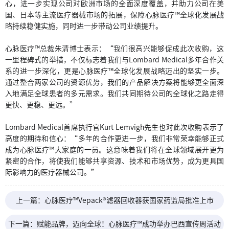
心，进一步实现公司对欧洲市场的全面深度覆盖，并助力公司在美
国、日本等主流医疗器械市场的拓展，保障心脉医疗™全球化发展战
略持续稳健实施，同时进一步带动公司业绩提升。
心脉医疗™总裁朱清博士表示：“我们很高兴能够促成此次收购，这
一里程碑式的举措，不仅标志着我们与Lombard Medical多年合作关
系的进一步深化，更是心脉医疗™全球化发展战略迈出的坚实一步。
通过整合两家公司的资源优势，我们的产品解决方案将能够更全面深
入地满足全球患者的多元需求。我们共同期待公司的全球化之路走得
更快、更稳、更远。”
Lombard Medical首席执行官Kurt Lemvigh先生也对此次收购表示了
高度的期待和信心：“多年的合作更进一步，我们非常荣幸能够正式
成为心脉医疗™大家庭的一员。这意味着我们将在全球领域展开更为
紧密的合作，将使我们能够共享资源、技术和市场优势，成为更具国
际影响力的医疗器械公司。”
上一篇：心脉医疗™Vepack®滤器回收器获国家药监局批准上市
下一篇：赋能品牌，迈向全球！心脉医疗™成功举办巴西宣传周活动