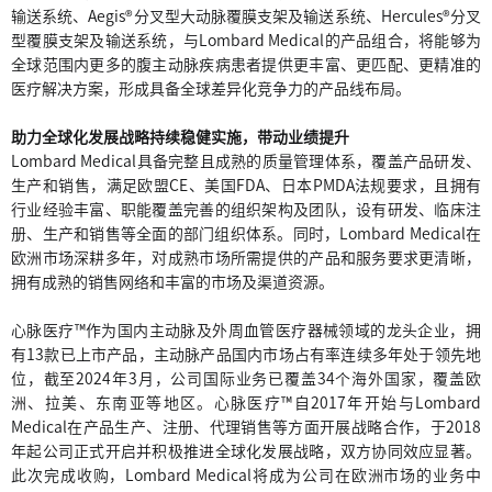
输送系统、Aegis®分叉型大动脉覆膜支架及输送系统、Hercules®分叉
型覆膜支架及输送系统，与Lombard Medical的产品组合，将能够为
全球范围内更多的腹主动脉疾病患者提供更丰富、更匹配、更精准的
医疗解决方案，形成具备全球差异化竞争力的产品线布局。
助力全球化发展战略持续稳健实施，带动业绩提升
Lombard Medical具备完整且成熟的质量管理体系，覆盖产品研发、
生产和销售，满足欧盟CE、美国FDA、日本PMDA法规要求，且拥有
行业经验丰富、职能覆盖完善的组织架构及团队，设有研发、临床注
册、生产和销售等全面的部门组织体系。同时，Lombard Medical在
欧洲市场深耕多年，对成熟市场所需提供的产品和服务要求更清晰，
拥有成熟的销售网络和丰富的市场及渠道资源。
心脉医疗™作为国内主动脉及外周血管医疗器械领域的龙头企业，拥
有13款已上市产品，主动脉产品国内市场占有率连续多年处于领先地
位，截至2024年3月，公司国际业务已覆盖34个海外国家，覆盖欧
洲、拉美、东南亚等地区。心脉医疗™自2017年开始与Lombard
Medical在产品生产、注册、代理销售等方面开展战略合作，于2018
年起公司正式开启并积极推进全球化发展战略，双方协同效应显著。
此次完成收购，Lombard Medical将成为公司在欧洲市场的业务中