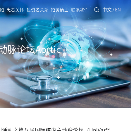
中文
EN
绍
患者关怀
投资者关系
招贤纳士
联系我们
/
论坛Aortic
活动之第八届国际腔内主动脉论坛（UniVas™